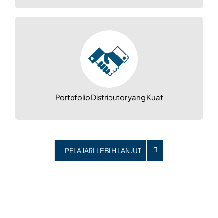
Portofolio Distributor yang Kuat
IKO, EZO , NSK , KURODA , NOK,
Hallite, Sakagami, KHS, Sakaguchi,
AirTAC, WONST, HZF, Daido, GP, NTN
dan UBC
Portofolio Distributor yang Kuat
PELAJARI LEBIH LANJUT