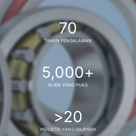
70
TAHUN PENGALAMAN
5,000
+
KLIEN YANG PUAS
>
20
INDUSTRI YANG DILAYANI