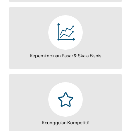
Kepemimpinan Pasar & Skala Bisnis
Melayani berbagai segmen pasar.
Memiliki jaringan pelanggan dan
cakupan geografis yang luas.
Kepemimpinan Pasar & Skala Bisnis
Keunggulan Kompetitif
Ketersediaan stok yang lengkap.
Ragam produk yang komprehensif.
Produk berkualitas tinggi.
Keunggulan Kompetitif