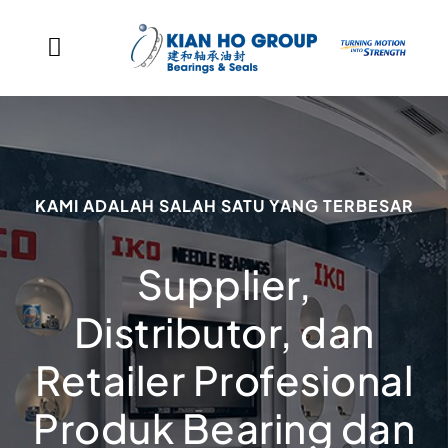
Skip to content
Toggle Navigation
Beranda
Jaringan Kami
KAMI ADALAH SALAH SATU YANG TERBESAR
Produk
Supplier,
Milestones Perusahaan
Distributor, dan
Profil Perusahaan
Retailer Profesional
Hubungi Kami
Produk Bearing dan