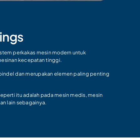
ings
sistem perkakas mesin modern untuk
esinan kecepatan tinggi.
 spindel dan merupakan elemen paling penting
seperti itu adalah pada mesin medis, mesin
dan lain sebagainya.