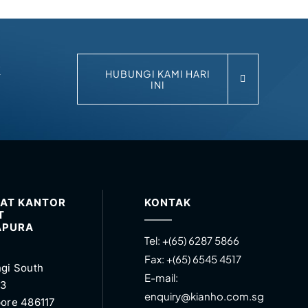
k
HUBUNGI KAMI HARI
INI
AT KANTOR
KONTAK
T
APURA
Tel:
+(65) 6287 5866
Fax:
+(65) 6545 4517
gi South
E-mail:
 3
enquiry@kianho.com.sg
ore 486117