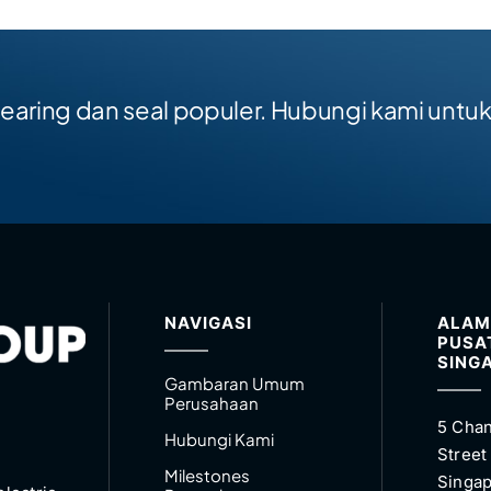
aring dan seal populer. Hubungi kami untu
NAVIGASI
ALAM
PUSA
SING
Gambaran Umum
Perusahaan
5 Chan
Hubungi Kami
Street
Milestones
Singap