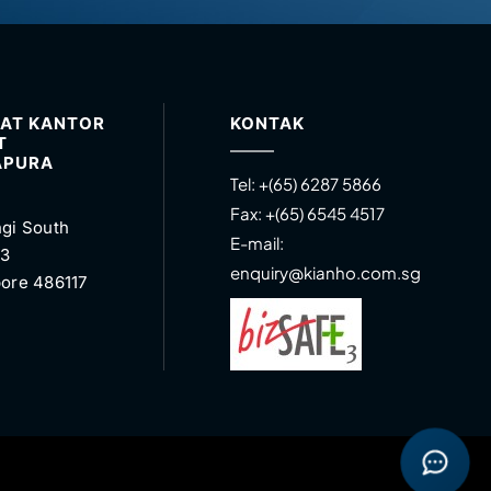
AT KANTOR
KONTAK
T
APURA
Tel:
+(65) 6287 5866
Fax:
+(65) 6545 4517
gi South
E-mail:
 3
enquiry@kianho.com.sg
ore 486117
Open con