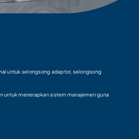
onal untuk selongsong adaptor, selongsong
en untuk menerapkan sistem manajemen guna