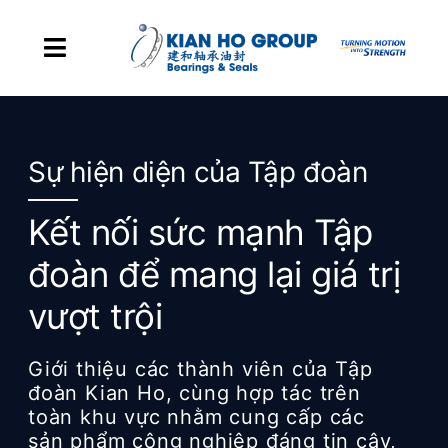
Skip to content
Toggle Navigation
Trang chủ
Sự hiện diện của Tập đoàn
Sự hiện diện của Tập đoàn
Kết nối sức mạnh Tập
Sản phẩm
đoàn để mang lại giá trị
Cột mốc phát triển
vượt trội
Giới thiệu
Giới thiệu các thành viên của Tập
đoàn Kian Ho, cùng hợp tác trên
Liên hệ
toàn khu vực nhằm cung cấp các
sản phẩm công nghiệp đáng tin cậy,