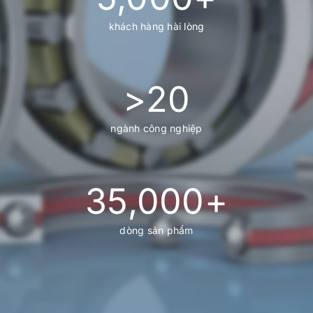
khách hàng hài lòng
>
20
ngành công nghiệp
35,000
+
dòng sản phẩm